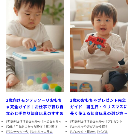
2歳向けモンテッソーリおもち
2歳のおもちゃプレゼント完全
ゃ完全ガイド｜お仕事で育む自
ガイド｜誕生日・クリスマスに
立心と手作り知育玩具のすすめ
長く使える知育玩具の選び方と
おすすめ商品
月齢別おすすめおもちゃ
木のおもちゃ
月齢別おすすめおもちゃ
プレゼント
2歳
手先をつかった遊び
室内遊び
おもちゃや遊び方から探す
モンテッソーリ
おもちゃコラム
ブロック・積み木
パズル