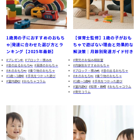
1歳男の子におすすめのおもち
【保育士監修】1歳の子がおも
ゃ|発達に合わせた選び方とラ
ちゃで遊ばない理由と効果的な
ンキング【2025年最新】
解決策｜月齢別発達ガイド付き
プレゼント
ブロック・積み木
育児のお悩み相談室
音の出るおもちゃ
英語のおもちゃ
月齢別おすすめおもちゃ
木のおもちゃ
乗り物のおもちゃ
ブロック・積み木
音の出るおもちゃ
1歳～1歳半
手先をつかった遊び
木のおもちゃ
乗り物のおもちゃ
室内遊び
おもちゃコラム
1歳～1歳半
手先をつかった遊び
室内遊び
知育・教育
おもちゃコラム
育児コラム