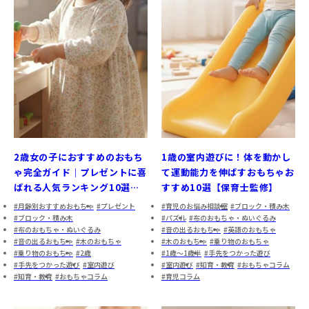
2歳女の子におすすめのおもち
1歳の室内遊びに！体を動かし
ゃ完全ガイド｜プレゼントに喜
て運動能力を伸ばすおもちゃお
ばれる人気ランキング10選
すすめ10選【保育士監修】
【保育士監修】
月齢別おすすめおもちゃ
プレゼント
育児のお悩み相談室
ブロック・積み木
ブロック・積み木
パズル
布のおもちゃ・ぬいぐるみ
布のおもちゃ・ぬいぐるみ
音の出るおもちゃ
英語のおもちゃ
音の出るおもちゃ
木のおもちゃ
木のおもちゃ
乗り物のおもちゃ
乗り物のおもちゃ
2歳
1歳～1歳半
手先をつかった遊び
手先をつかった遊び
室内遊び
室内遊び
知育・教育
おもちゃコラム
知育・教育
おもちゃコラム
育児コラム