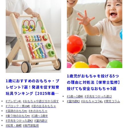
1歳児がおもちゃを投げる5つ
1歳におすすめのおもちゃ・プ
の理由と対処法【保育士監修】
レゼント7選！発達を促す知育
投げても安全なおもちゃ5選
玩具ランキング【2025年最新
1歳～1歳半
手先をつかった遊び
版】
プレゼント
おもちゃや遊び方から探す
室内遊び
おもちゃコラム
育児コラム
ブロック・積み木
音の出るおもちゃ
英語のおもちゃ
木のおもちゃ
乗り物のおもちゃ
1歳～1歳半
手先をつかった遊び
室内遊び
知育・教育
専門家監修