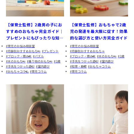
【保育士監修】2歳男の子にお
【保育士監修】おもちゃで2歳
すすめのおもちゃ完全ガイド｜
児の発達を最大限に促す！効果
プレゼントにもぴったりな知育
的な選び方と使い方完全ガイド
玩具ランキングと選び方
育児のお悩み相談室
育児のお悩み相談室
月齢別おすすめおもちゃ
プレゼント
月齢別おすすめおもちゃ
ブロック・積み木
パズル
ブロック・積み木
木のおもちゃ
2歳
木のおもちゃ
乗り物のおもちゃ
2歳
手先をつかった遊び
室内遊び
手先をつかった遊び
室内遊び
知育・教育
おもちゃコラム
おもちゃコラム
育児コラム
育児コラム