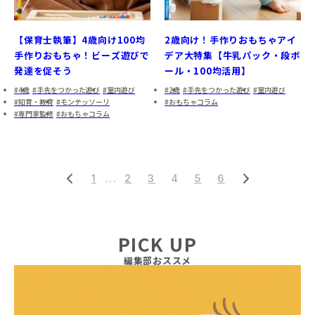
【保育士執筆】4歳向け100均
2歳向け！手作りおもちゃアイ
手作りおもちゃ！ビーズ遊びで
デア大特集【牛乳パック・段ボ
発達を促そう
ール・100均活用】
4歳
手先をつかった遊び
室内遊び
2歳
手先をつかった遊び
室内遊び
知育・教育
モンテッソーリ
おもちゃコラム
専門家監修
おもちゃコラム
1
...
2
3
4
5
6
PICK UP
編集部おススメ