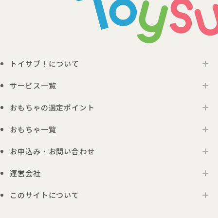
トイサブ！について
サービス一覧
トイサブ！の特徴
ご利用の流れ
おもちゃの選定ポイント
トイサブ！ファーストセレクション
お客さまの声
法人向けサービス
おもちゃ一覧
年齢別おすすめおもちゃ
サービス一覧・料金
Toysub!Store
おもちゃプラン診断
お届けするおもちゃについて
お申込み・お問い合わせ
0歳ごろのおもちゃ一覧
メーカー一覧
おもちゃの選定ポイント
1歳ごろのおもちゃ一覧
運営会社
お申込み
0歳ごろの知育おもちゃの選定ポイント
Toysub! Times
2歳ごろのおもちゃ一覧
お問い合わせ
1歳ごろの知育おもちゃの選定ポイント
お知らせ
このサイトについて
代表メッセージ
3歳ごろのおもちゃ一覧
よくあるご質問
2・3歳ごろの知育おもちゃの選定ポイント
アンバサダープロジェクト
会社概要
4歳以上のおもちゃ一覧
利用規約
プレゼント利用のご案内