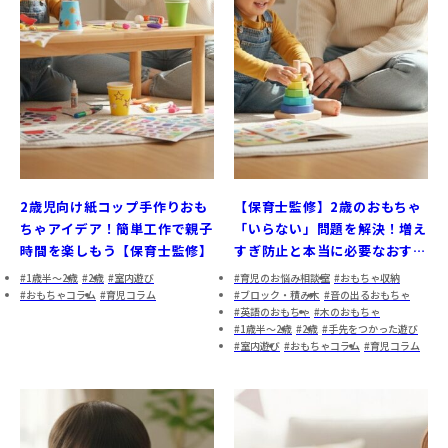
2歳児向け紙コップ手作りおも
【保育士監修】2歳のおもちゃ
ちゃアイデア！簡単工作で親子
「いらない」問題を解決！増え
時間を楽しもう【保育士監修】
すぎ防止と本当に必要なおすす
め5選【2025年最新】
1歳半～2歳
2歳
室内遊び
育児のお悩み相談室
おもちゃ収納
おもちゃコラム
育児コラム
ブロック・積み木
音の出るおもちゃ
英語のおもちゃ
木のおもちゃ
1歳半～2歳
2歳
手先をつかった遊び
室内遊び
おもちゃコラム
育児コラム