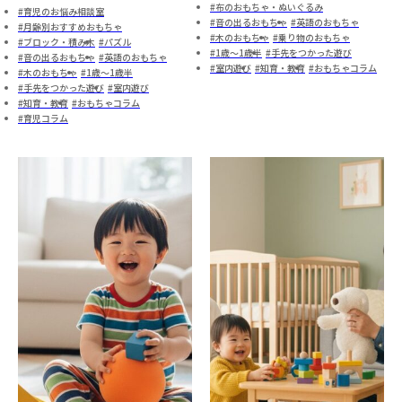
布のおもちゃ・ぬいぐるみ
育児のお悩み相談室
音の出るおもちゃ
英語のおもちゃ
月齢別おすすめおもちゃ
木のおもちゃ
乗り物のおもちゃ
ブロック・積み木
パズル
1歳～1歳半
手先をつかった遊び
音の出るおもちゃ
英語のおもちゃ
室内遊び
知育・教育
おもちゃコラム
木のおもちゃ
1歳～1歳半
手先をつかった遊び
室内遊び
知育・教育
おもちゃコラム
育児コラム