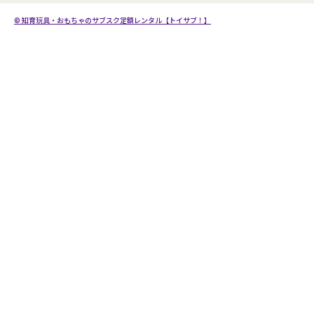
4・5・6歳ごろの知育おもちゃの選定ポイント
採用情報
モンテッソーリのおもちゃ一覧
プライバシーポリシー
© 知育玩具・おもちゃのサブスク定額レンタル【トイサブ！】
こども商品券のご利用について
生後3か月向けのおもちゃ10選
サイトポリシー
トイサブ！への広告出稿について
生後4か月向けのおもちゃ10選
特定商取引法及び古物営業法に基づく表記
生後5か月向けのおもちゃ10選
生後6か月向けのおもちゃ10選
生後7か月向けのおもちゃ10選
生後8か月向けのおもちゃ10選
生後9か月向けのおもちゃ10選
生後10か月向けのおもちゃ10選
生後11か月向けのおもちゃ10選