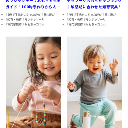
のマジックテープおもちゃ完全
テッソーリおもちゃランキング
ガイド！100均手作りから人気
｜敏感期に合わせた知育玩具！
商品まで徹底解説
2歳
手先をつかった遊び
室内遊び
4歳
手先をつかった遊び
室内遊び
知育・教育
モンテッソーリ
知育・教育
モンテッソーリ
専門家監修
おもちゃコラム
専門家監修
おもちゃコラム