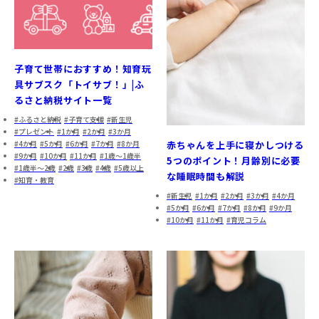
子育て世帯におすすめ！知育玩
具サブスク「トイサブ！」|ふ
るさと納税サイト一覧
ふるさと納税
子育て支援
新生児
プレゼント
1か月
2か月
3か月
4か月
5か月
6か月
7か月
8か月
赤ちゃんを上手に寝かしつける
9か月
10か月
11か月
1歳～1歳半
5つのポイント！月齢別に必要
1歳半～2歳
2歳
3歳
4歳
5歳以上
な睡眠時間も解説
知育・教育
新生児
1か月
2か月
3か月
4か月
5か月
6か月
7か月
8か月
9か月
10か月
11か月
育児コラム