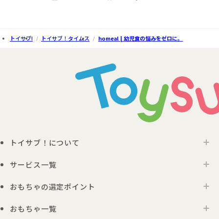
トイサブ!
トイサブ！タイムス
homeal | 幼児食の悩みをゼロに。
トイサブ！について
サービス一覧
トイサブ！の特徴
ご利用の流れ
おもちゃの選定ポイント
トイサブ！ファーストセレクション
お客さまの声
法人向けサービス
おもちゃ一覧
年齢別おすすめおもちゃ
サービス一覧・料金
Toysub!Store