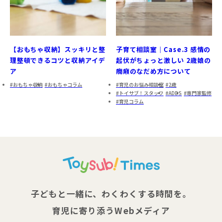
【おもちゃ収納】スッキリと整
子育て相談室｜Case.3 感情の
理整頓できるコツと収納アイデ
起伏がちょっと激しい 2歳娘の
ア
癇癪のなだめ方について
おもちゃ収納
おもちゃコラム
育児のお悩み相談室
2歳
トイサブ！スタッフ
ADDS
専門家監修
育児コラム
子どもと一緒に、わくわくする時間を。
育児に寄り添うWebメディア