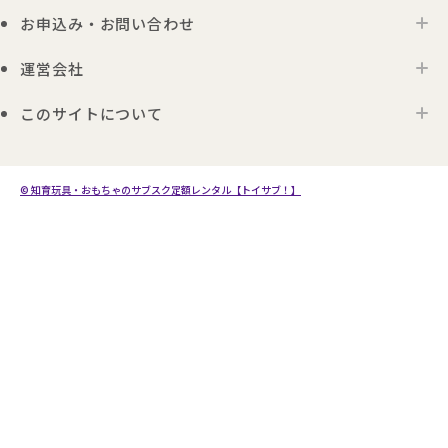
おもちゃプラン診断
お届けするおもちゃについて
お申込み・お問い合わせ
0歳ごろのおもちゃ一覧
メーカー一覧
おもちゃの選定ポイント
1歳ごろのおもちゃ一覧
運営会社
お申込み
0歳ごろの知育おもちゃの選定ポイント
Toysub! Times
2歳ごろのおもちゃ一覧
お問い合わせ
1歳ごろの知育おもちゃの選定ポイント
お知らせ
このサイトについて
代表メッセージ
3歳ごろのおもちゃ一覧
よくあるご質問
2・3歳ごろの知育おもちゃの選定ポイント
アンバサダープロジェクト
会社概要
4歳以上のおもちゃ一覧
利用規約
プレゼント利用のご案内
4・5・6歳ごろの知育おもちゃの選定ポイント
採用情報
モンテッソーリのおもちゃ一覧
プライバシーポリシー
© 知育玩具・おもちゃのサブスク定額レンタル【トイサブ！】
こども商品券のご利用について
生後3か月向けのおもちゃ10選
サイトポリシー
トイサブ！への広告出稿について
生後4か月向けのおもちゃ10選
特定商取引法及び古物営業法に基づく表記
生後5か月向けのおもちゃ10選
生後6か月向けのおもちゃ10選
生後7か月向けのおもちゃ10選
生後8か月向けのおもちゃ10選
生後9か月向けのおもちゃ10選
生後10か月向けのおもちゃ10選