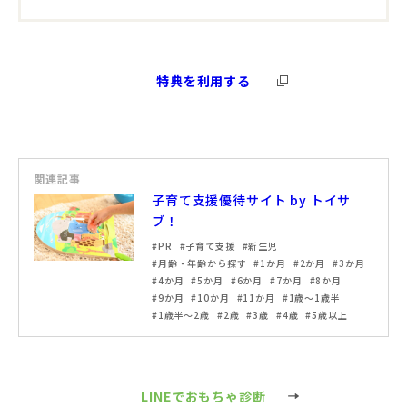
特典を利用する
関連記事
子育て支援優待サイト by トイサ
ブ！
PR
子育て支援
新生児
月齢・年齢から探す
1か月
2か月
3か月
4か月
5か月
6か月
7か月
8か月
9か月
10か月
11か月
1歳～1歳半
1歳半～2歳
2歳
3歳
4歳
5歳以上
LINEでおもちゃ診断