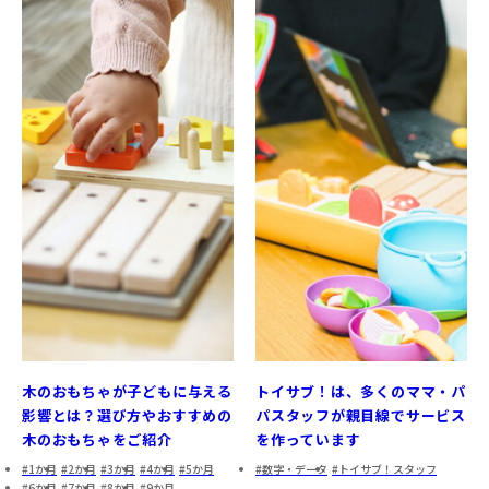
木のおもちゃが子どもに与える
トイサブ！は、多くのママ・パ
影響とは？選び方やおすすめの
パスタッフが親目線でサービス
木のおもちゃをご紹介
を作っています
1か月
2か月
3か月
4か月
5か月
数字・データ
トイサブ！スタッフ
6か月
7か月
8か月
9か月