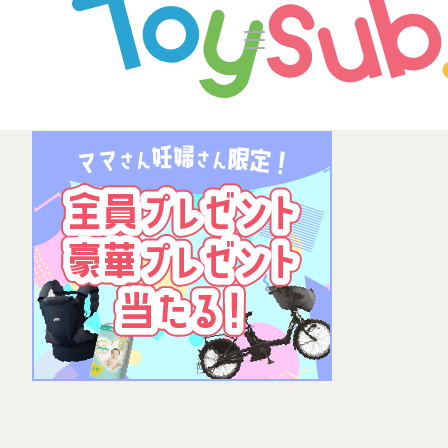
トップ
よくあるご
トイサブ！の特徴
お
お届けするおもちゃについて
LINE
おもちゃの選定ポイント
知育の
年齢別おもちゃ一覧
ご利用の流れ
Toysub! 
コース一覧・料金
マイペー
お客様の声