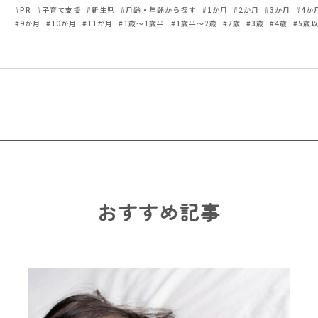
PR
子育て支援
新生児
月齢・年齢から探す
1か月
2か月
3か月
4か
9か月
10か月
11か月
1歳～1歳半
1歳半～2歳
2歳
3歳
4歳
5歳
おすすめ記事