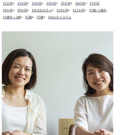
1か月
2か月
3か月
4か月
5か月
6か月
7か月
8か月
9か月
木のおもちゃ
10か月
11か月
1歳～1歳半
1歳半～2歳
2歳
3歳
おもちゃコラム