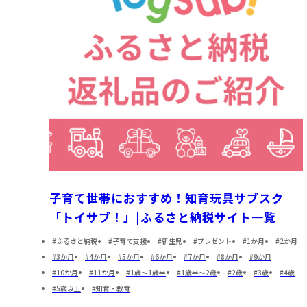
子育て世帯におすすめ！知育玩具サブスク
「トイサブ！」|ふるさと納税サイト一覧
ふるさと納税
子育て支援
新生児
プレゼント
1か月
2か月
3か月
4か月
5か月
6か月
7か月
8か月
9か月
10か月
11か月
1歳～1歳半
1歳半～2歳
2歳
3歳
4歳
5歳以上
知育・教育