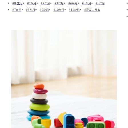
新生児
1か月
2か月
3か月
4か月
5か月
6か月
7か月
8か月
9か月
10か月
11か月
育児コラム