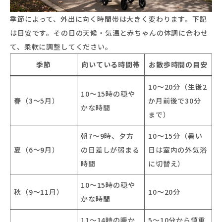
季節によって、外出に向く時間帯は大きく変わります。下記
は目安です。その日の天候・気温と赤ちゃんの体調に合わせ
て、柔軟に調整してください。
季節
向いている時間帯
お散歩時間の目安
10〜20分（生後2
10〜15時の穏や
春（3〜5月）
か月前後で30分
かな時間
まで）
朝7〜9時、夕方
10〜15分（暑い
夏（6〜9月）
の日差しが弱まる
日は室内の外気浴
時間
に切替え）
10〜15時の穏や
秋（9〜11月）
10〜20分
かな時間
11〜14時の暖か
5〜10分から慎重