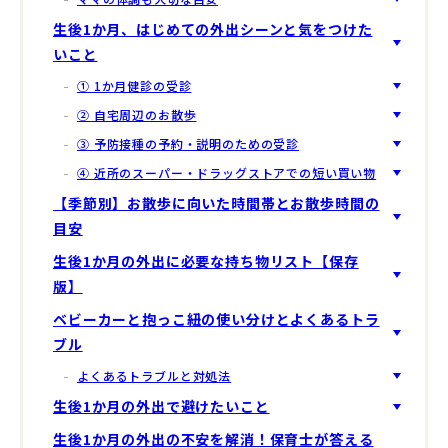
生後1か月、はじめての外出シーンと気をつけた
いこと
① 1か月健診の受診
② 自宅周辺のお散歩
③ 予防接種の予約・説明のための受診
④ 近所のスーパー・ドラッグストアでの短い買い物
【季節別】お散歩に向いた時間帯とお散歩時間の
目安
生後1か月の外出に必要な持ち物リスト【保存
版】
ベビーカーと抱っこ紐の使い分けとよくあるトラ
ブル
よくあるトラブルと対処法
生後1か月の外出で避けたいこと
生後1か月の外出の不安を解消！保育士が答える