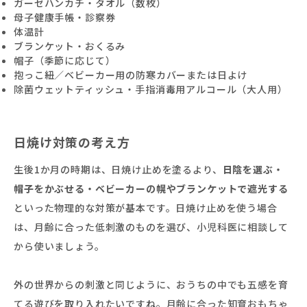
ガーゼハンカチ・タオル（数枚）
母子健康手帳・診察券
体温計
ブランケット・おくるみ
帽子（季節に応じて）
抱っこ紐／ベビーカー用の防寒カバーまたは日よけ
除菌ウェットティッシュ・手指消毒用アルコール（大人用）
日焼け対策の考え方
生後1か月の時期は、日焼け止めを塗るより、
日陰を選ぶ・
帽子をかぶせる・ベビーカーの幌やブランケットで遮光する
といった物理的な対策が基本です。日焼け止めを使う場合
は、月齢に合った低刺激のものを選び、小児科医に相談して
から使いましょう。
外の世界からの刺激と同じように、おうちの中でも五感を育
てる遊びを取り入れたいですね。月齢に合った知育おもちゃ