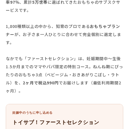
率97％
、累計
5万世帯
に選ばれてきたおもちゃのサブスクサ
ービスです。
1,800種類以上の中から、知育のプロである
おもちゃプラン
ナー
が、お子さま一人ひとりに合わせて完全個別に選定しま
す。
なかでも「ファーストセレクション」は、妊娠期間中〜生後
1.5か月までのママやパパ限定の特別コース。ねんね期にぴっ
たりのおもちゃ3点（ベビージム・おきあがりこぼし・ラト
ル）を、
2ヶ月で税込990円
でお届けします（最低利用期間2
ヶ月）。
妊娠中のうちに申し込める
トイサブ！ファーストセレクション