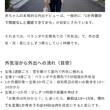
赤ちゃんの本格的な外出デビューは、一般的に「
1か月健診
で問題なしと確認できてから
」が目安とされています。
それまでは、ベランダや玄関先での「外気浴」で、外の空
気・光・音に少しずつ慣らしていく時期です。
外気浴から外出への流れ（目安）
生後2週間ごろ：窓を開けて室内で外気に触れる
生後3〜4週ごろ：ベランダや玄関先で5分程度の外気浴
1か月健診後〜生後2か月ごろ：自宅周辺の短いお散歩を10〜
20分から
生後2〜3か月：少しずつ時間や距離を伸ばす
「お散歩は何分から？」と迷ったら、
最初は10〜15分、慣れ
ても生後1か月のうちは30分以内
を目安にすると安心です。