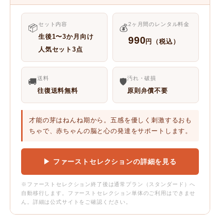
セット内容
2ヶ月間のレンタル料金
📦
💰
生後1〜3か月向け
990
円（税込）
人気セット3点
送料
汚れ・破損
🚚
🛡️
往復送料無料
原則弁償不要
才能の芽はねんね期から。五感を優しく刺激するおも
ちゃで、赤ちゃんの脳と心の発達をサポートします。
▶ ファーストセレクションの詳細を見る
※ファーストセレクション終了後は通常プラン（スタンダード）へ
自動移行します。ファーストセレクション単体のご利用はできませ
ん。詳細は公式サイトをご確認ください。