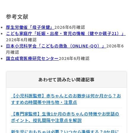
参考文献
厚生労働省「母子保健」
2026年6月確認
こども家庭庁「妊娠・出産・育児の情報（健やか親子21）」
2026年6月確認
日本小児科学会「こどもの救急（ONLINE-QQ）」
2026年6
月確認
国立成育医療研究センター
2026年6月確認
あわせて読みたい関連記事
【小児科医監修】赤ちゃんとのお散歩は何か月から？お
すすめの時間帯や持ち物・注意点
【専門家監修】生後1か月の赤ちゃんの特徴やお世話の
ポイント、授乳間隔や注意点を解説
新生児におもちゃは必要？いつから準備する？0か月に