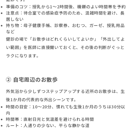
準備のコツ：授乳から1〜2時間後、機嫌のよい時間帯を予約
注意点：待合室での感染症予防のため、混雑時間を避け、長
居しない
持ち物：母子健康手帳、診察券、おむつ、ガーゼ、授乳用品
など
健診の場で「お散歩はどれくらいしてよいか」「外出してよ
い範囲」を医師に直接聞いておくと、その後の判断がぐっと
ラクになります。
② 自宅周辺のお散歩
外気浴から少しずつステップアップする近所のお散歩は、生
後1か月の代表的な外出シーンです。
時間の目安：10〜20分、慣れても生後1か月のうちは30分以
内
時間帯：直射日光と気温差を避けられる時間
ルート：人通りの少ない、平らな静かな道