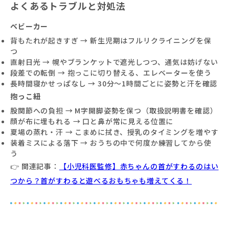
よくあるトラブルと対処法
ベビーカー
背もたれが起きすぎ → 新生児期はフルリクライニングを保
つ
直射日光 → 幌やブランケットで遮光しつつ、通気は妨げない
段差での転倒 → 抱っこに切り替える、エレベーターを使う
長時間寝かせっぱなし → 30分〜1時間ごとに姿勢と汗を確認
抱っこ紐
股関節への負担 → M字開脚姿勢を保つ（取扱説明書を確認）
顔が布に埋もれる → 口と鼻が常に見える位置に
夏場の蒸れ・汗 → こまめに拭き、授乳のタイミングを増やす
装着ミスによる落下 → おうちの中で何度か練習してから使
う
👉 関連記事：
【小児科医監修】赤ちゃんの首がすわるのはい
つから？首がすわると遊べるおもちゃも増えてくる！