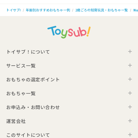
年齢別おすすめおもちゃ一例
2歳ごろの知育玩具・おもちゃ一覧
Nu
トイサブ!
トイサブ！について
サービス一覧
トイサブ！の特徴
ご利用の流れ
おもちゃの選定ポイント
トイサブ！ファーストセレクション
お客さまの声
法人向けサービス
おもちゃ一覧
年齢別おすすめおもちゃ
サービス一覧・料金
Toysub!Store
おもちゃプラン診断
お届けするおもちゃについて
お申込み・お問い合わせ
0歳ごろのおもちゃ一覧
メーカー一覧
おもちゃの選定ポイント
1歳ごろのおもちゃ一覧
運営会社
お申込み
0歳ごろの知育おもちゃの選定ポイント
Toysub! Times
2歳ごろのおもちゃ一覧
お問い合わせ
1歳ごろの知育おもちゃの選定ポイント
お知らせ
このサイトについて
代表メッセージ
3歳ごろのおもちゃ一覧