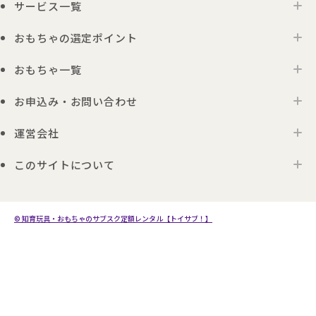
サービス一覧
トイサブ！の特徴
ご利用の流れ
おもちゃの選定ポイント
トイサブ！ファーストセレクション
お客さまの声
法人向けサービス
おもちゃ一覧
年齢別おすすめおもちゃ
サービス一覧・料金
Toysub!Store
おもちゃプラン診断
お届けするおもちゃについて
お申込み・お問い合わせ
0歳ごろのおもちゃ一覧
メーカー一覧
おもちゃの選定ポイント
1歳ごろのおもちゃ一覧
運営会社
お申込み
0歳ごろの知育おもちゃの選定ポイント
Toysub! Times
2歳ごろのおもちゃ一覧
お問い合わせ
1歳ごろの知育おもちゃの選定ポイント
お知らせ
このサイトについて
代表メッセージ
3歳ごろのおもちゃ一覧
よくあるご質問
2・3歳ごろの知育おもちゃの選定ポイント
アンバサダープロジェクト
会社概要
4歳以上のおもちゃ一覧
利用規約
プレゼント利用のご案内
4・5・6歳ごろの知育おもちゃの選定ポイント
採用情報
モンテッソーリのおもちゃ一覧
プライバシーポリシー
© 知育玩具・おもちゃのサブスク定額レンタル【トイサブ！】
こども商品券のご利用について
生後3か月向けのおもちゃ10選
サイトポリシー
トイサブ！への広告出稿について
生後4か月向けのおもちゃ10選
特定商取引法及び古物営業法に基づく表記
生後5か月向けのおもちゃ10選
生後6か月向けのおもちゃ10選