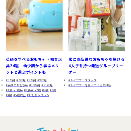
英語を学べるおもちゃ・知育玩
常に高品質なおもちゃを届ける
具24選｜幼少期から学ぶメリ
4人子を持つ発送グループリー
ットと選ぶポイントも
ダー
6か月
7か月
8か月
9か月
トイサブ！スタッフ
英語のおもちゃ
10か月
11か月
トイサブ！を支えているのは私
1歳～1歳半
1歳半～2歳
2歳
3歳
4歳
5歳以上
おもちゃコラム