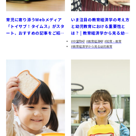
育児に寄り添うWebメディア
いま注目の教育経済学の考え方
「トイサブ！タイムス」がスタ
と幼児教育における重要性と
ート、おすすめの記事をご紹介
は？ | 教育経済学から見る幼児
します
教育①
中室牧子
教育経済学
知育・教育
教育経済学から見る幼児教育