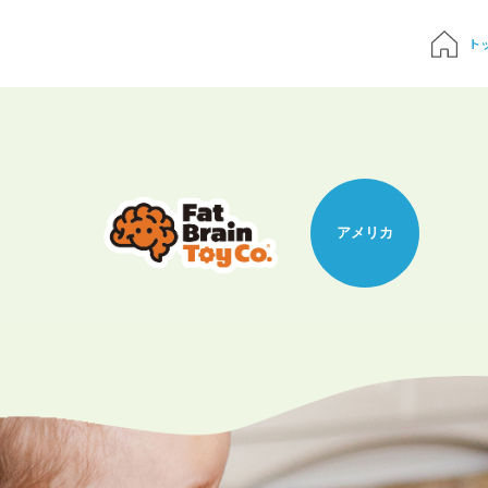
ト
質問
申込み
アメリカ
でおもちゃ診断
ハンドブック
Times 育児メディア
ジにサインイン