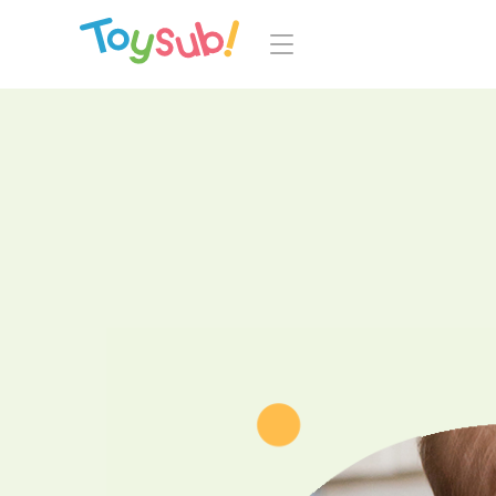
トップ
よくあるご
トイサブ！の特徴
お
お届けするおもちゃについて
LINE
おもちゃの選定ポイント
年齢別おもちゃ一覧
知育の
ご利用の流れ
Toysub! 
コース一覧・料金
マイペー
お客様の声