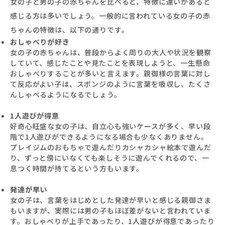
女の子と男の子の赤ちゃんを比べると、特徴に違いがあると
感じる方は多いでしょう。一般的に言われている女の子の赤
ちゃんの特徴は、以下の通りです。
おしゃべりが好き
女の子の赤ちゃんは、普段からよく周りの大人や状況を観察
していて、感じたことや見たことを表現しようと、一生懸命
おしゃべりすることが多いと言えます。親御様の言葉に対し
て反応がよい子は、スポンジのように言葉を吸収し、たくさ
んしゃべるようになるでしょう。
1人遊びが得意
好奇心旺盛な女の子は、自立心も強いケースが多く、早い段
階で1人遊びができるようになる場合も少なくありません。
プレイジムのおもちゃで遊んだりカシャカシャ絵本で遊んだ
り、ずっと傍にいなくても楽しそうに遊んでくれるので、一
息つく時間が持てるという方もいます。
発達が早い
女の子は、言葉をはじめとした発達が早いと感じる親御さま
もいますが、実際には男の子もほぼ差がないと言われていま
す。おしゃべりが上手であったり、1人遊びが得意であったり