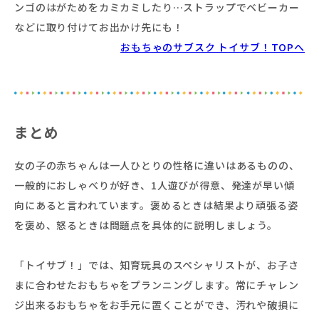
ンゴのはがためをカミカミしたり…ストラップでベビーカー
などに取り付けてお出かけ先にも！
おもちゃのサブスク トイサブ！TOPへ
まとめ
女の子の赤ちゃんは一人ひとりの性格に違いはあるものの、
一般的におしゃべりが好き、1人遊びが得意、発達が早い傾
向にあると言われています。褒めるときは結果より頑張る姿
を褒め、怒るときは問題点を具体的に説明しましょう。
「トイサブ！」では、知育玩具のスペシャリストが、お子さ
まに合わせたおもちゃをプランニングします。常にチャレン
ジ出来るおもちゃをお手元に置くことができ、汚れや破損に