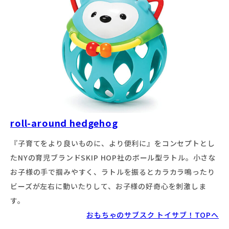
roll-around hedgehog
『子育てをより良いものに、より便利に』をコンセプトとし
たNYの育児ブランドSKIP HOP社のボール型ラトル。小さな
お子様の手で掴みやすく、ラトルを振るとカラカラ鳴ったり
ビーズが左右に動いたりして、お子様の好奇心を刺激しま
す。
おもちゃのサブスク トイサブ！TOPへ