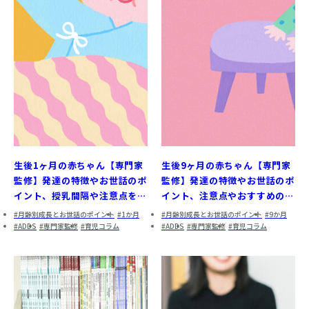
生後1ヶ月の赤ちゃん【専門家
生後9ヶ月の赤ちゃん【専門家
監修】発達の特徴やお世話のポ
監修】発達の特徴やお世話のポ
イント、授乳間隔や注意点を解
イント、注意点やおすすめのお
説
もちゃを解説
月齢別成長とお世話のポイント
1か月
月齢別成長とお世話のポイント
9か月
ADDS
専門家監修
育児コラム
ADDS
専門家監修
育児コラム