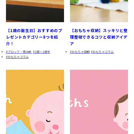
【1歳の誕生日】おすすめのプ
【おもちゃ収納】スッキリと整
レゼントカテゴリー8つを紹
理整頓できるコツと収納アイデ
介！
ア
ブロック・積み木
1歳～1歳半
おもちゃ収納
おもちゃコラム
おもちゃコラム