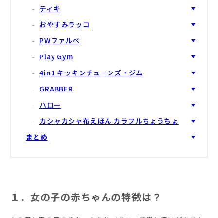
ティキ
おやすみラッコ
PWファルベ
Play Gym
4in1 キッキンチューンズ・ジム
GRABBER
ハロー
カシャカシャ布えほん カラフルちょうちょ
まとめ
１．女の子の赤ちゃんの特徴は？