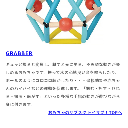
GRABBER
ギュッと握ると変形し、離すと元に戻る、不思議な動きが楽
しめるおもちゃです。振って木の心地良い音を鳴らしたり、
ボールのようにコロコロ転がしたり・・・追視効果や赤ちゃ
んのハイハイなどの運動を促進します。「掴む・押す・ひね
る・振る・転がす」といった多様な手指の動きが遊びながら
身に付きます。
おもちゃのサブスク トイサブ！TOPへ