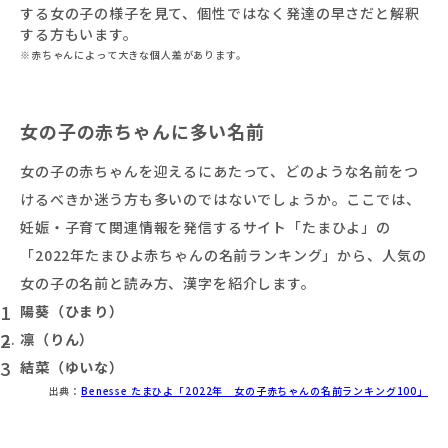
する女の子の様子を見て、個性ではなく発達の早さだと解釈
する方もいます。
※赤ちゃんによって大きな個人差があります。
女の子の赤ちゃんに多い名前
女の子の赤ちゃんを迎えるにあたって、どのような名前をつ
けるべきか迷う方も多いのではないでしょうか。ここでは、
妊娠・子育て関連情報を発信するサイト「たまひよ」の
「2022年たまひよ赤ちゃんの名前ランキング」から、人気の
女の子の名前と読み方、漢字を紹介します。
陽葵（ひまり）
凛（りん）
結菜（ゆいな）
出典：
Benesse たまひよ「2022年 女の子赤ちゃんの名前ランキング100」