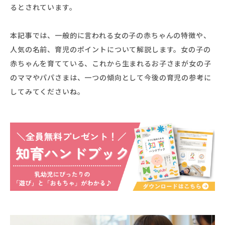
るとされています。
本記事では、一般的に言われる女の子の赤ちゃんの特徴や、
人気の名前、育児のポイントについて解説します。女の子の
赤ちゃんを育てている、これから生まれるお子さまが女の子
のママやパパさまは、一つの傾向として今後の育児の参考に
してみてくださいね。