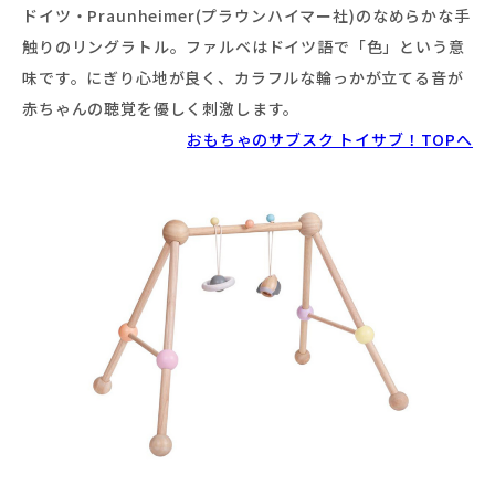
ドイツ・Praunheimer(プラウンハイマー社)のなめらかな手
触りのリングラトル。ファルベはドイツ語で「色」という意
味です。にぎり心地が良く、カラフルな輪っかが立てる音が
赤ちゃんの聴覚を優しく刺激します。
おもちゃのサブスク トイサブ！TOPへ