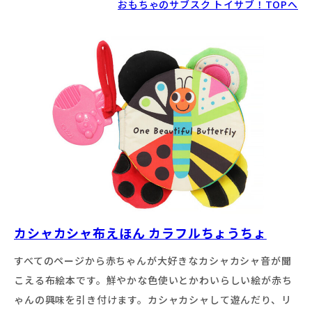
おもちゃのサブスク トイサブ！TOPへ
カシャカシャ布えほん カラフルちょうちょ
すべてのページから赤ちゃんが大好きなカシャカシャ音が聞
こえる布絵本です。鮮やかな色使いとかわいらしい絵が赤ち
ゃんの興味を引き付けます。カシャカシャして遊んだり、リ