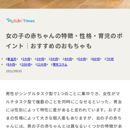
女の子の赤ちゃんの特徴・性格・育児のポ
イント｜おすすめのおもちゃも
新生児
1か月
2か月
3か月
4か月
5か月
6か月
7か月
8か月
10か月
11か月
育児コラム
2022/09/01
男性がシングルタスク型で1つのことに集中でき、女性がマ
ルチタスク型で複数のことを同時にこなせるといった、男女
には性別によって特性に差があると言われています。お子さ
まの性格によって大きな個人差もありますが、女の子の赤ち
ゃんには、男の子の赤ちゃんとは異なるいくつかの特徴があ